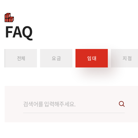
FAQ
전체
요 금
임 대
지 점